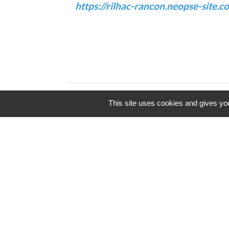
https://rilhac-rancon.neopse-site.c
This site uses cookies and gives you