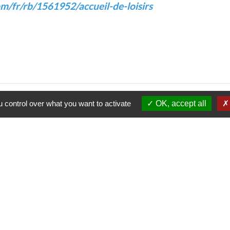
om/fr/rb/1561952/accueil-de-loisirs
 control over what you want to activate
OK, accept all
Horaires/Coordonnées
Commune de Rilhac-Rancon
2 rue du Peyrou
87570 Rilhac-Rancon - FRANCE
+33 5 55 36 70 10
Contact par formulaire