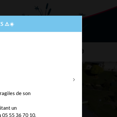
S ⚠️☀️
search
language
ssociations
N° D'URGENCE
chevron_right
Next
fragiles de son
itant un
 05 55 36 70 10.