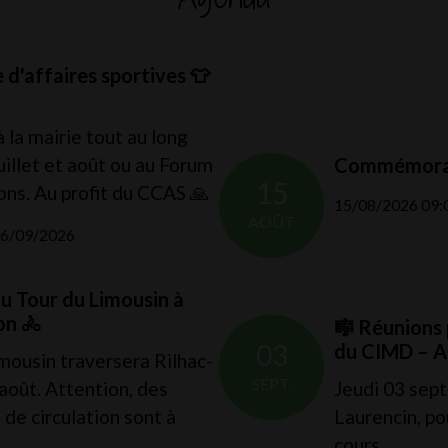
.
 d'affaires sportives 👕
Voir plus
 la mairie tout au long
uillet et août ou au Forum
Commémorat
15
ons. Au profit du CCAS 🙏
15/08/2026 09:0
AOÛT
06/09/2026
u Tour du Limousin à
on 🚴
🎼 Réunions 
03
du CIMD – 
mousin traversera Rilhac-
SEPT.
août. Attention, des
Jeudi 03 sept
 de circulation sont à
Laurencin, pou
cours.