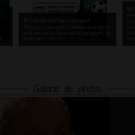
📮 
pos
♻️ Collecte d'affaires de sport
Le 
💚Déposez vos dons à la mairie en juillet et
fer
août ainsi qu'au Forum des associations. Au
Réou
6.
profit du CCAS ! 🤝
août
Galerie de photos