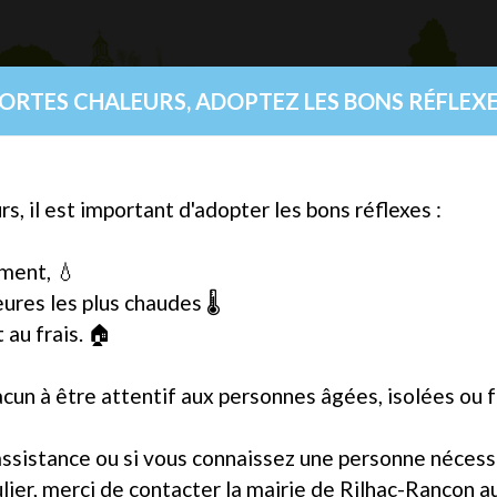
FORTES CHALEURS, ADOPTEZ LES BONS RÉFLEXE
s, il est important d'adopter les bons réflexes :
home
Mairie
Pratique
Vivre
A
ement, 💧
eures les plus chaudes 🌡️
au frais. 🏠
acun à être attentif aux personnes âgées, isolées ou 
'assistance ou si vous connaissez une personne nécess
er, merci de contacter la mairie de Rilhac-Rancon au