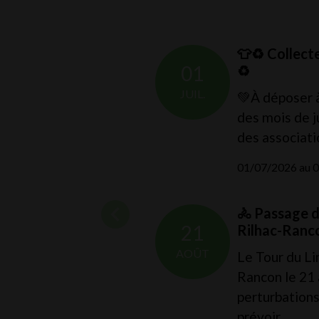
BÉ
👕♻️ Collecte
01
♻️
UIT - MASSAGE BÉBÉ 👶
JUIL.
💚À déposer à
des mois de j
 à 11:00
des associati
01/07/2026 au 
UIT PEP 87-24
🚴 Passage d
21
Rilhac-Ranc
 à 11:00
AOÛT
Le Tour du Li
Rancon le 21 
perturbations
prévoir.