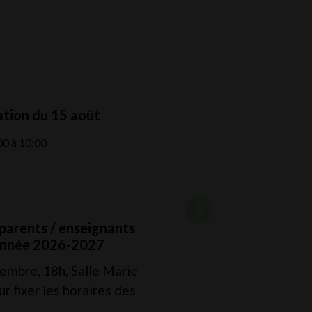
Forum des a
04
Venez décou
SEPT.
territoire, 
ion du 15 août
et trouver v
0 à 10:00
04/09/2026 a
✨ Soirée As
18
🔭
parents / enseignants
SEPT.
Venez admire
Année 2026-2027
soirée conv
embre, 18h, Salle Marie
18/09/2026 2
r fixer les horaires des