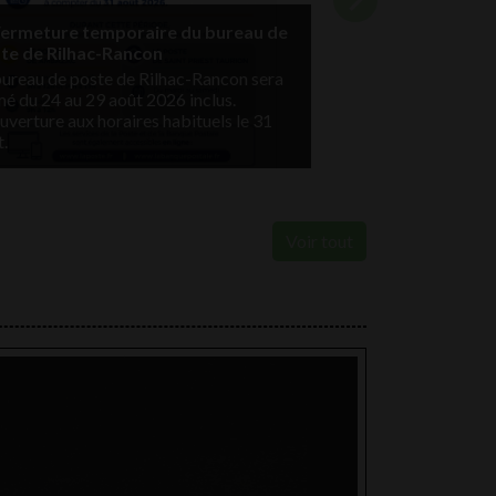
chevron_right
Fermeture temporaire du bureau de
te de Rilhac-Rancon
bureau de poste de Rilhac-Rancon sera
mé du 24 au 29 août 2026 inclus.
Arrêté portant o
verture aux horaires habituels le 31
enquête publique
.
Voir tout