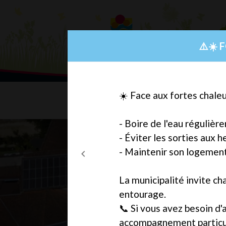
Modal d'informations
⚠️☀️ 
☀️ Face aux fortes chaleur
- Boire de l'eau régulièr
- Éviter les sorties aux h
- Maintenir son logement 
chevron_left
Previous
La municipalité invite ch
entourage.
📞 Si vous avez besoin d
accompagnement particuli